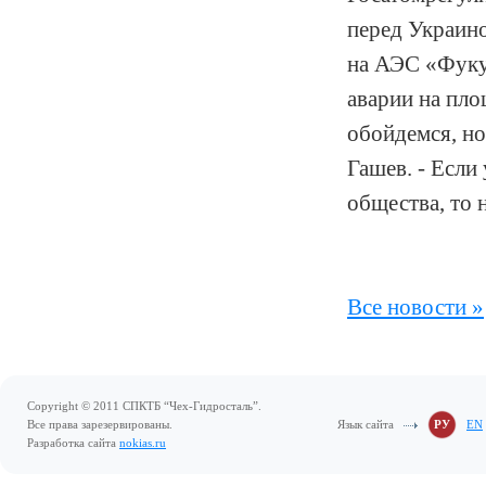
перед Украино
на АЭС «Фуку
аварии на пло
обойдемся, но
Гашев. - Если
общества, то 
Все новости »
Copyright © 2011 СПКТБ “Чех-Гидросталь”.
Все права зарезервированы.
Язык сайта
РУ
EN
Разработка сайта
nokias.ru