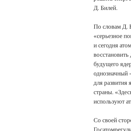
Д. Билей.
По словам Д. 
«серьезное по
и сегодня ато
восстановить
будущего ядер
однозначный -
для развития 
страны. «Здес
используют ат
Со своей стор
Госатомрегул