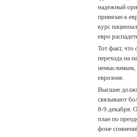
надежный орие
привязан к ев
курс национал
евро распадет
Тот факт, чт
перехода на н
немыслимым, п
еврозоне.
Высшие должн
связывают бо
8-9 декабря. 
план по преод
фоне сомнени