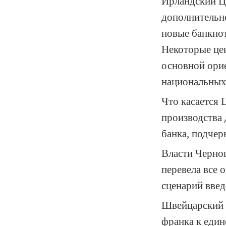
Ирландский Ц
дополнительно
новые банкно
Некоторые цен
основной орие
национальных
Что касается 
производства 
банка, подчер
Власти Черног
перевела все 
сценарий вве
Швейцарский 
франка к един