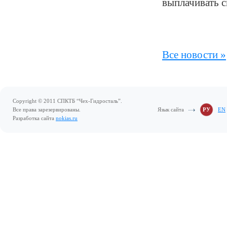
выплачивать с
Все новости »
Copyright © 2011 СПКТБ “Чех-Гидросталь”.
Все права зарезервированы.
Язык сайта
РУ
EN
Разработка сайта
nokias.ru