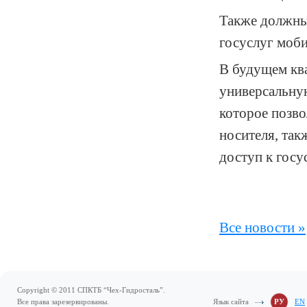
Также должны
госуслуг моби
В будущем кв
универсальну
которое позво
носителя, так
доступ к госу
Все новости »
Copyright © 2011 СПКТБ “Чех-Гидросталь”.
Все права зарезервированы.
Язык сайта
РУ
EN