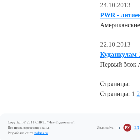
24.10.2013
PWR - литиев
Американские
22.10.2013
Куданкулам-1
Первый блок А
Страницы:
Страницы:
1
2
Copyright © 2011 СПКТБ “Чех-Гидросталь”.
Все права зарезервированы.
Язык сайта
РУ
EN
Разработка сайта
nokias.ru